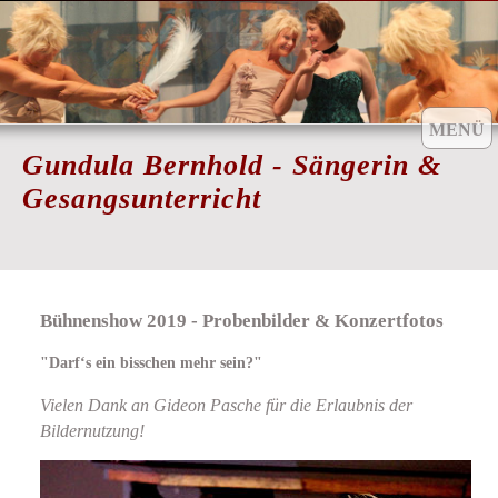
MENÜ
Gundula Bernhold - Sängerin &
Gesangsunterricht
Aktuell
Bühnenshow 2019 - Probenbilder & Konzertfotos
Gesangsunterricht
"Darf‘s ein bisschen mehr sein?"
Chor-Coaching
Vielen Dank an Gideon Pasche für die Erlaubnis der
Workshops
Bildernutzung!
Coached by...
Gästebuch