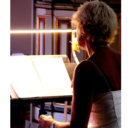
Gutscheine
Konzerttermine
Konzertangebote
Info für Veranstalter
Video
Audio
Bildergalerien
Vita
Presse
Kontakt
AGB (PDF)
Preise (PDF)