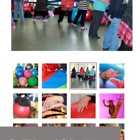
Gutscheine
Konzerttermine
Konzertangebote
Info für Veranstalter
Video
Audio
Bildergalerien
Vita
Presse
Kontakt
AGB (PDF)
Preise (PDF)