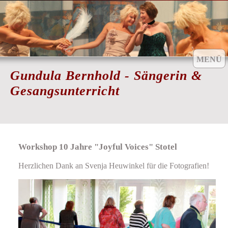
MENÜ
Gundula Bernhold - Sängerin &
Gesangsunterricht
Aktuell
Workshop 10 Jahre "Joyful Voices" Stotel
Gesangsunterricht
Herzlichen Dank an Svenja Heuwinkel für die Fotografien!
Chor-Coaching
Workshops
Coached by...
Gästebuch