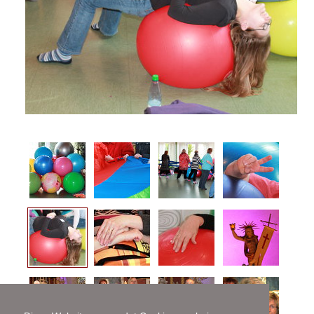
Gutscheine
Konzerttermine
Konzertangebote
Info für Veranstalter
Video
Audio
Bildergalerien
Vita
Presse
Kontakt
AGB (PDF)
Preise (PDF)