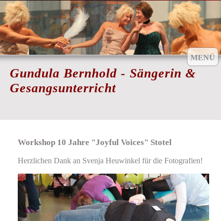
MENÜ
Gundula Bernhold - Sängerin &
Gesangsunterricht
Aktuell
Workshop 10 Jahre "Joyful Voices" Stotel
Gesangsunterricht
Herzlichen Dank an Svenja Heuwinkel für die Fotografien!
Chor-Coaching
Workshops
Coached by...
Gästebuch